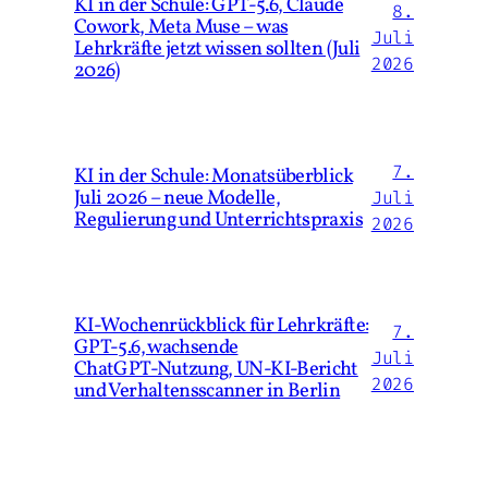
KI in der Schule: GPT-5.6, Claude
8.
Cowork, Meta Muse – was
Juli
Lehrkräfte jetzt wissen sollten (Juli
2026
2026)
7.
KI in der Schule: Monatsüberblick
Juli 2026 – neue Modelle,
Juli
Regulierung und Unterrichtspraxis
2026
KI‑Wochenrückblick für Lehrkräfte:
7.
GPT‑5.6, wachsende
Juli
ChatGPT‑Nutzung, UN‑KI‑Bericht
2026
und Verhaltensscanner in Berlin