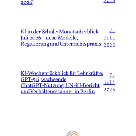
2026
2026)
7.
KI in der Schule: Monatsüberblick
Juli 2026 – neue Modelle,
Juli
Regulierung und Unterrichtspraxis
2026
KI‑Wochenrückblick für Lehrkräfte:
7.
GPT‑5.6, wachsende
Juli
ChatGPT‑Nutzung, UN‑KI‑Bericht
2026
und Verhaltensscanner in Berlin