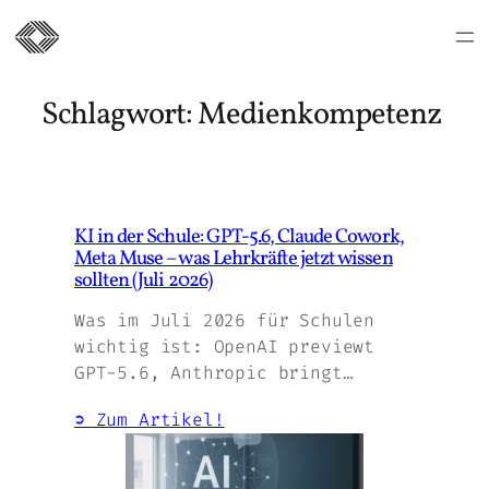
Zum
Inhalt
Schlagwort:
Medienkompetenz
springen
KI in der Schule: GPT-5.6, Claude Cowork,
Meta Muse – was Lehrkräfte jetzt wissen
sollten (Juli 2026)
Was im Juli 2026 für Schulen
wichtig ist: OpenAI previewt
GPT-5.6, Anthropic bringt…
➲ Zum Artikel!