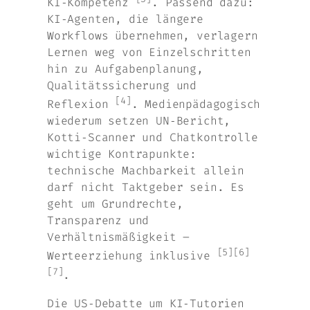
KI‑Kompetenz
. Passend dazu:
KI‑Agenten, die längere
Workflows übernehmen, verlagern
Lernen weg von Einzelschritten
hin zu Aufgabenplanung,
Qualitätssicherung und
[4]
Reflexion
. Medienpädagogisch
wiederum setzen UN‑Bericht,
Kotti‑Scanner und Chatkontrolle
wichtige Kontrapunkte:
technische Machbarkeit allein
darf nicht Taktgeber sein. Es
geht um Grundrechte,
Transparenz und
Verhältnismäßigkeit –
[5]
[6]
Werteerziehung inklusive
[7]
.
Die US‑Debatte um KI‑Tutorien