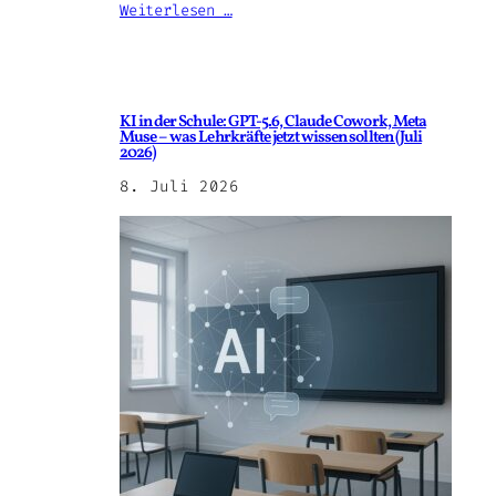
Weiterlesen …
KI in der Schule: GPT-5.6, Claude Cowork, Meta
Muse – was Lehrkräfte jetzt wissen sollten (Juli
2026)
8. Juli 2026