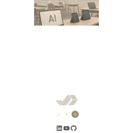
•
LinkedIn
YouTube
GitHub