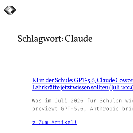
Zum
Inhalt
springen
Schlagwort:
Claude
KI in der Schule: GPT-5.6, Claude Cowo
Lehrkräfte jetzt wissen sollten (Juli 2026
Was im Juli 2026 für Schulen wi
previewt GPT-5.6, Anthropic bri
➲ Zum Artikel!