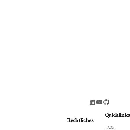
LinkedIn
YouTube
GitHub
Quicklinks
Rechtliches
FAQs