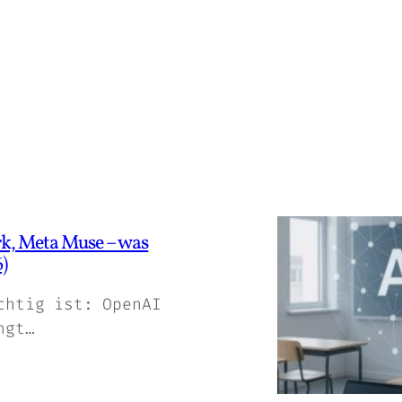
rk, Meta Muse – was
)
chtig ist: OpenAI
ngt…