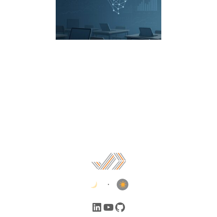
•
LinkedIn
YouTube
GitHub