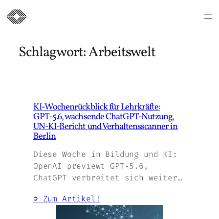
Zum
Inhalt
Schlagwort:
Arbeitswelt
springen
KI‑Wochenrückblick für Lehrkräfte:
GPT‑5.6, wachsende ChatGPT‑Nutzung,
UN‑KI‑Bericht und Verhaltensscanner in
Berlin
Diese Woche in Bildung und KI:
OpenAI previewt GPT‑5.6,
ChatGPT verbreitet sich weiter…
➲ Zum Artikel!