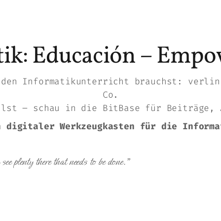
tik: Educación – Emp
 den Informatikunterricht brauchst: verlin
Co.
llst – schau in die
BitBase
für Beiträge, 
n digitaler Werkzeugkasten für die Informa
ee plenty there that needs to be done.”