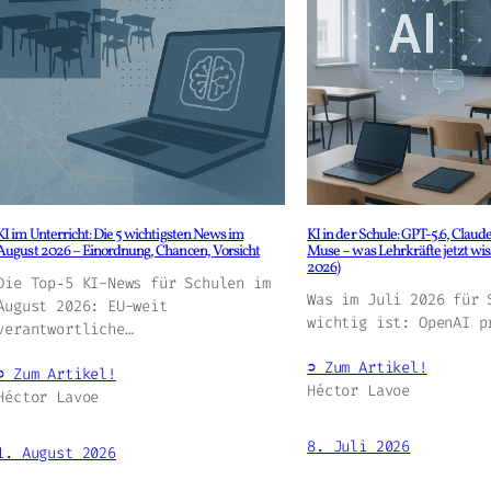
KI im Unterricht: Die 5 wichtigsten News im
KI in der Schule: GPT-5.6, Clau
August 2026 – Einordnung, Chancen, Vorsicht
Muse – was Lehrkräfte jetzt wiss
2026)
Die Top‑5 KI-News für Schulen im
Was im Juli 2026 für 
August 2026: EU-weit
wichtig ist: OpenAI p
verantwortliche…
➲ Zum Artikel!
➲ Zum Artikel!
Héctor Lavoe
Héctor Lavoe
8. Juli 2026
1. August 2026