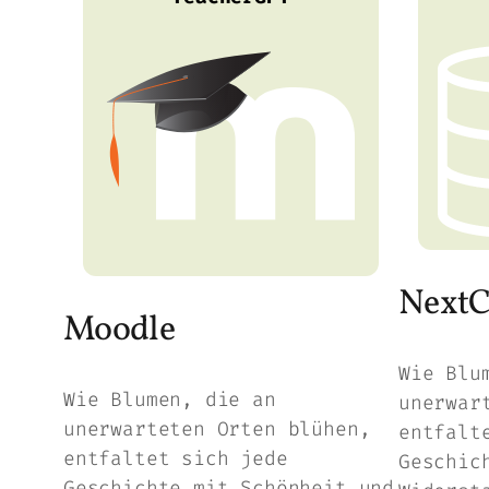
NextC
Moodle
Wie Blu
Wie Blumen, die an
unerwar
unerwarteten Orten blühen,
entfalt
entfaltet sich jede
Geschic
Geschichte mit Schönheit und