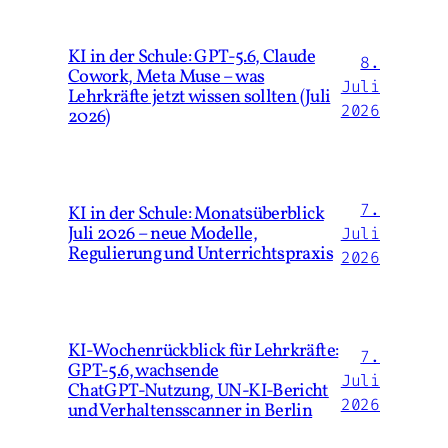
KI in der Schule: GPT-5.6, Claude
8.
Cowork, Meta Muse – was
Juli
Lehrkräfte jetzt wissen sollten (Juli
2026
2026)
7.
KI in der Schule: Monatsüberblick
Juli 2026 – neue Modelle,
Juli
Regulierung und Unterrichtspraxis
2026
KI‑Wochenrückblick für Lehrkräfte:
7.
GPT‑5.6, wachsende
Juli
ChatGPT‑Nutzung, UN‑KI‑Bericht
2026
und Verhaltensscanner in Berlin