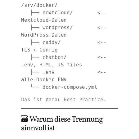
/srv/docker/

   ├── nextcloud/        <-- 
Nextcloud-Daten

   ├── wordpress/        <-- 
WordPress-Daten

   ├── caddy/            <-- 
TLS + Config

   ├── chatbot/          <-- 
.env, HTML, JS files

   ├── .env              <-- 
alle Docker ENV

Das ist
genau
Best Practice.
🗃 Warum diese Trennung
sinnvoll ist