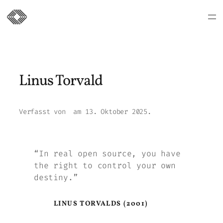
Zum
Inhalt
springen
Linus Torvald
Verfasst von
am
13. Oktober 2025
.
“In real open source, you have
the right to control your own
destiny.”
LINUS TORVALDS (2001)