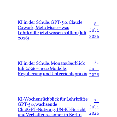
KI in der Schule: GPT-5.6, Claude
8.
Cowork, Meta Muse – was
Juli
Lehrkräfte jetzt wissen sollten (Juli
2026
2026)
7.
KI in der Schule: Monatsüberblick
Juli 2026 – neue Modelle,
Juli
Regulierung und Unterrichtspraxis
2026
KI‑Wochenrückblick für Lehrkräfte:
7.
GPT‑5.6, wachsende
Juli
ChatGPT‑Nutzung, UN‑KI‑Bericht
2026
und Verhaltensscanner in Berlin