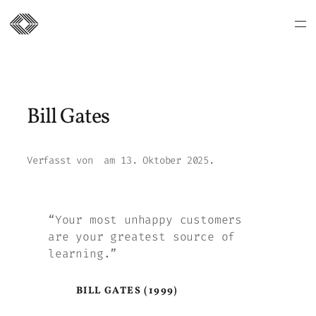
Zum
Inhalt
springen
Bill Gates
Verfasst von
am
13. Oktober 2025
.
“Your most unhappy customers
are your greatest source of
learning.”
BILL GATES (1999)