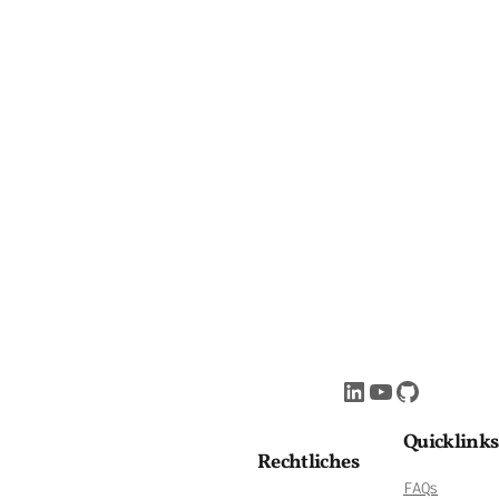
LinkedIn
YouTube
GitHub
Quicklinks
Rechtliches
FAQs