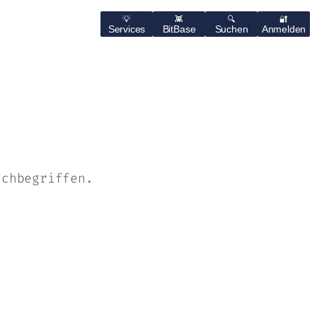
Services
BitBase
Suchen
Anmelden
uchbegriffen.