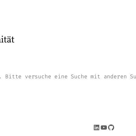
ität
. Bitte versuche eine Suche mit anderen S
LinkedIn
YouTube
GitHub