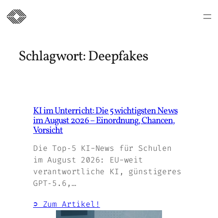
Zum
Inhalt
Schlagwort:
Deepfakes
springen
KI im Unterricht: Die 5 wichtigsten News
im August 2026 – Einordnung, Chancen,
Vorsicht
Die Top‑5 KI-News für Schulen
im August 2026: EU-weit
verantwortliche KI, günstigeres
GPT‑5.6,…
➲ Zum Artikel!