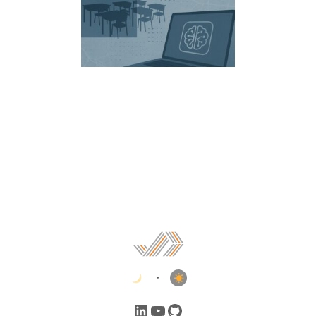
•
LinkedIn
YouTube
GitHub