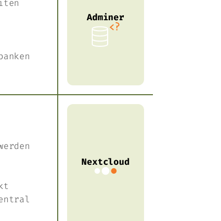
iten
Adminer
banken
werden
Nextcloud
kt
entral