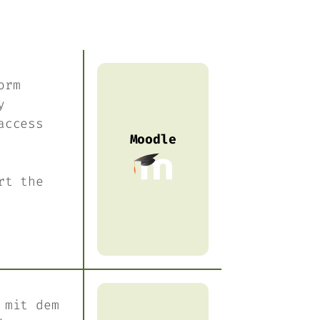
orm
y
access
Moodle
rt the
 mit dem