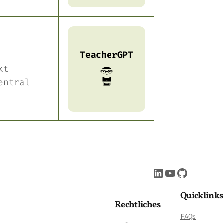
TeacherGPT
kt
entral
LinkedIn
YouTube
GitHub
Quicklinks
Rechtliches
FAQs