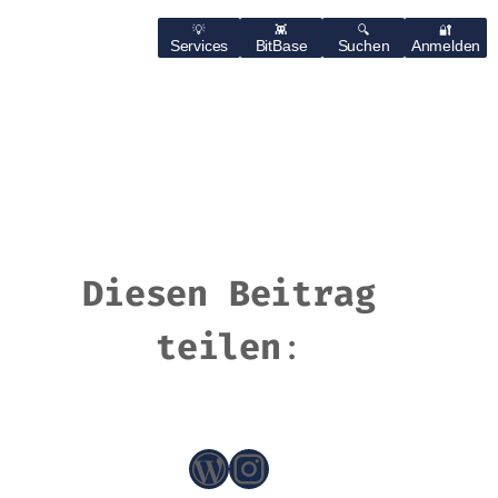
Services
BitBase
Suchen
Anmelden
Diesen Beitrag
teilen
:
WordPress
Instagram