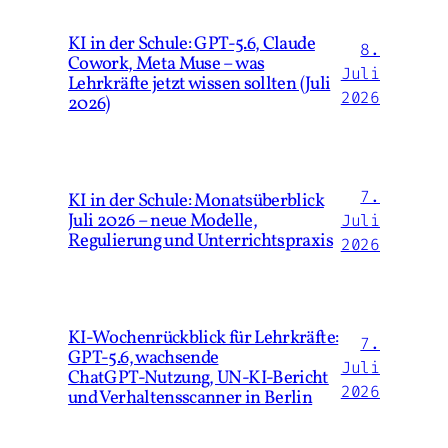
KI in der Schule: GPT-5.6, Claude
8.
Cowork, Meta Muse – was
Juli
Lehrkräfte jetzt wissen sollten (Juli
2026
2026)
7.
KI in der Schule: Monatsüberblick
Juli 2026 – neue Modelle,
Juli
Regulierung und Unterrichtspraxis
2026
KI‑Wochenrückblick für Lehrkräfte:
7.
GPT‑5.6, wachsende
Juli
ChatGPT‑Nutzung, UN‑KI‑Bericht
2026
und Verhaltensscanner in Berlin