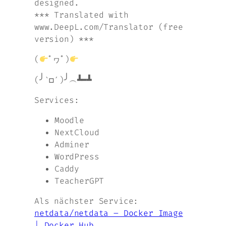
designed.
*** Translated with
www.DeepL.com/Translator (free
version) ***
(
ﾟヮﾟ)
(╯‵□′)╯︵┻━┻
Services:
Moodle
NextCloud
Adminer
WordPress
Caddy
TeacherGPT
Als nächster Service:
netdata/netdata – Docker Image
| Docker Hub