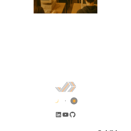
•
LinkedIn
YouTube
GitHub