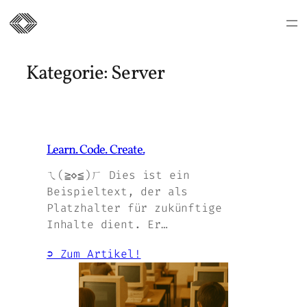
Zum
Inhalt
Kategorie:
Server
springen
Learn. Code. Create.
ㄟ(≧◇≦)ㄏ Dies ist ein
Beispieltext, der als
Platzhalter für zukünftige
Inhalte dient. Er…
➲ Zum Artikel!